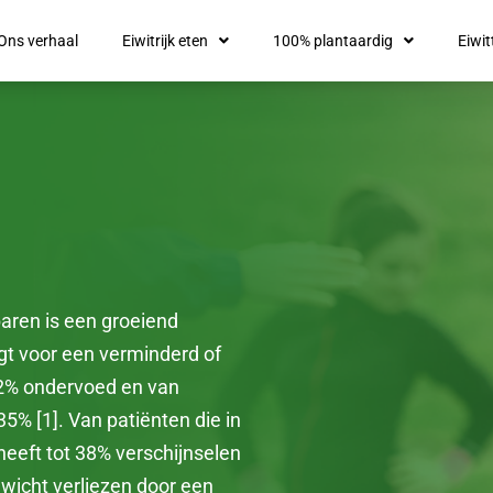
Ons verhaal
Eiwitrijk eten
100% plantaardig
Eiwit
aren is een groeiend
gt voor een verminderd of
12% ondervoed en van
5% [1]. Van patiënten die in
eeft tot 38% verschijnselen
wicht verliezen door een