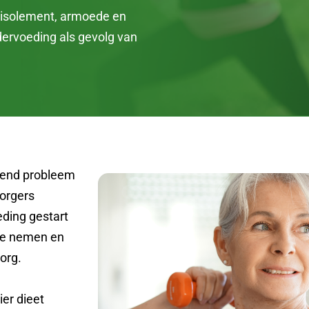
al isolement, armoede en
dervoeding als gevolg van
eiend probleem
orgers
eding gestart
 te nemen en
org.
ier dieet