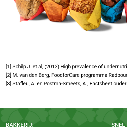
[1] Schilp J. et al, (2012) High prevalence of undernut
[2] M. van den Berg, FoodforCare programma Radbo
[3] Stafleu, A. en Postma-Smeets, A., Factsheet oude
BAKKERIJ:
SNEL